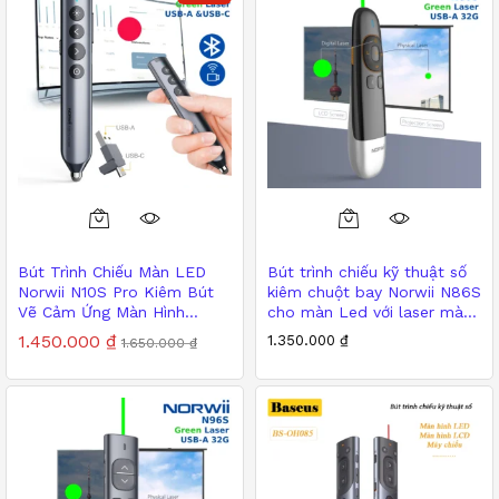
Bút Trình Chiếu Màn LED
Bút trình chiếu kỹ thuật số
Norwii N10S Pro Kiêm Bút
kiêm chuột bay Norwii N86S
Vẽ Cảm Ứng Màn Hình
cho màn Led với laser màu
Tương Tác
xanh siêu sáng
1.450.000
₫
1.350.000
₫
1.650.000
₫