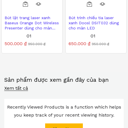
Bút lật trang laser xanh
Bút trình chiếu tia laser
Baseus Orange Dot Wireless
xanh Doosl DSIT032 dùng
Presenter dùng cho màn
cho màn LED
LED
01
01
Được xếp
500.000
₫
Được xếp
650.000
₫
950.000
₫
950.000
₫
hạng
hạng
5.00
5.00
5 sao
5 sao
Sản phẩm được xem gần đây của bạn
Xem tất cả
Recently Viewed Products is a function which helps
you keep track of your recent viewing history.