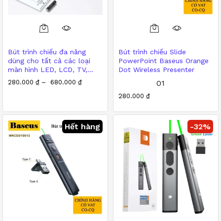
Bút trình chiếu đa năng
Bút trình chiếu Slide
dùng cho tất cả các loại
PowerPoint Baseus Orange
màn hình LED, LCD, TV,
Dot Wireless Presenter
Màn Chiếu
280.000
₫
–
680.000
₫
01
Được xếp
280.000
₫
hạng
5.00
5 sao
Hết hàng
-
32
%