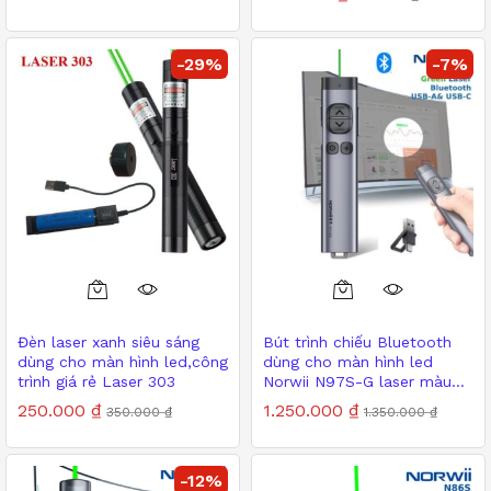
-
29
%
-
7
%
Đèn laser xanh siêu sáng
Bút trình chiếu Bluetooth
dùng cho màn hình led,công
dùng cho màn hình led
trình giá rẻ Laser 303
Norwii N97S-G laser màu
xanh
250.000
₫
1.250.000
₫
350.000
₫
1.350.000
₫
-
12
%