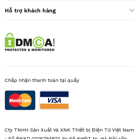
Hỗ trợ khách hàng
Chấp nhận thanh toán tại quầy
Cty TNHH Sản Xuất Và XNK Thiết bị Điện Tử Việt Nam
- Số ĐKKD 0106794874 do Sở KHĐT tp. Hà Nội cấp