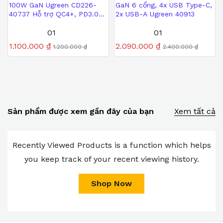
100W GaN Ugreen CD226-
GaN 6 cổng, 4x USB Type-C,
40737 Hỗ trợ QC4+, PD3.0-
2x USB-A Ugreen 40913
với 4 cổng sạc
01
01
Được xếp
1.100.000
₫
Được xếp
2.090.000
₫
1.200.000
₫
2.400.000
₫
hạng
hạng
5.00
5.00
5 sao
5 sao
Sản phẩm được xem gần đây của bạn
Xem tất cả
Recently Viewed Products is a function which helps
you keep track of your recent viewing history.
Shop Now