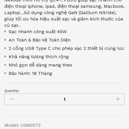
điện thoại iphone, ipad, điện thoại samsung, Macbook,
Laptop…Sử dụng công nghệ GaN (Gallium Nitride),
giúp tối ưu hóa hiệu suất sạc và giảm kích thước của
củ sạc.
Sạc nhanh công suất 45W
An Toàn & Bảo Vệ Toàn Diện
2 cổng USB Type C cho phép sạc 2 thiết bị cùng lúc
Khả năng tương thích rộng
Nhỏ gọn dễ dàng mang theo
Bảo hành: 18 Tháng
Quantity:
Củ
sạc
nhanh
2
cổng
Model: UG90572