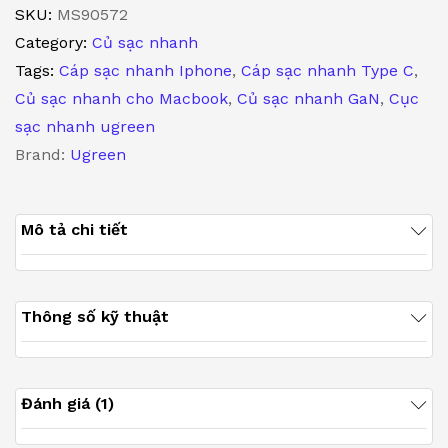
Type
SKU:
MS90572
C
Category:
Củ sạc nhanh
45W
Tags:
Cáp sạc nhanh Iphone
,
Cáp sạc nhanh Type C
,
Nexode
Củ sạc nhanh cho Macbook
,
Củ sạc nhanh GaN
,
Cục
mini
sạc nhanh ugreen
GaN
Brand:
Ugreen
Ugreen
90572
Mô tả chi tiết
Hỗ
trợ
QC4+,
Thông số kỹ thuật
PD3.0
quantity
Đánh giá (1)