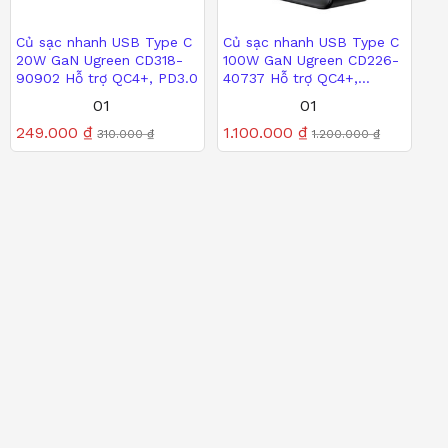
Củ sạc nhanh USB Type C
Củ sạc nhanh USB Type C
20W GaN Ugreen CD318-
100W GaN Ugreen CD226-
90902 Hỗ trợ QC4+, PD3.0
40737 Hỗ trợ QC4+,
PD3.0- với 4 cổng sạc
249.000
₫
1.100.000
₫
01
01
310.000
₫
1.200.000
₫
Được xếp
249.000
₫
Được xếp
1.100.000
₫
310.000
₫
1.200.000
₫
hạng
hạng
5.00
5.00
5 sao
5 sao