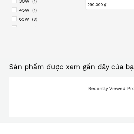
30W
(1)
Được xếp
290.000
₫
hạng
45W
(1)
5.00
65W
5 sao
(3)
100W
(2)
140W
(1)
200W
(1)
Sản phẩm được xem gần đây của b
Recently Viewed Pro