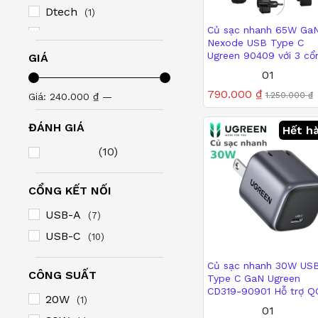
Dtech
(1)
Củ sạc nhanh 65W Ga
HD-LINK
(1)
Nexode USB Type C
MT-VIKI
Ugreen 90409 với 3 cổ
(1)
GIÁ
sạc 2x USB-C, 1x USB-
790.000
₫
01
Norwii
1.250.000
₫
(12)
Được xếp
790.000
₫
1.250.000
₫
OEM
Giá
Giá
Giá:
240.000 ₫
—
(8)
hạng
5.00
Shidu
(17)
thấp
cao
2.090.000 ₫
ĐÁNH GIÁ
5 sao
Hết h
Takstar
(12)
nhất
nhất
(10)
TTA
(1)
Ugreen
(11)
CỔNG KẾT NỐI
Unitek
(1)
USB-A
(7)
USB-C
(10)
Củ sạc nhanh 30W US
CÔNG SUẤT
Type C GaN Ugreen
CD319-90901 Hỗ trợ Q
20W
(1)
PD3.0
290.000
₫
01