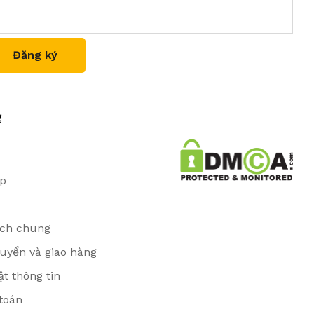
g
ặp
ịch chung
uyển và giao hàng
t thông tin
toán