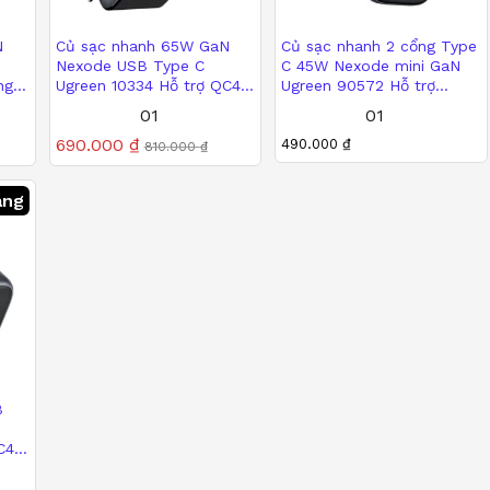
N
Củ sạc nhanh 65W GaN
Củ sạc nhanh 2 cổng Type
Nexode USB Type C
C 45W Nexode mini GaN
ng
Ugreen 10334 Hỗ trợ QC4+,
Ugreen 90572 Hỗ trợ
A
PD3.0
QC4+, PD3.0
690.000
₫
01
490.000
₫
01
810.000
₫
Được xếp
690.000
₫
Được xếp
490.000
₫
810.000
₫
hạng
hạng
5.00
5.00
5 sao
5 sao
àng
B
C4+,