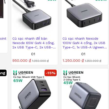
oint
Củ sạc nhanh để bàn
Củ sạc nhanh Nexode
Nexode 65W GaN 4 cổng,
100W GaN 4 cổng, 3x USB
2x USB Type-C, 2x USB-A
Type-C, 1x USB-A Ugreen
Ugreen 90735
90736
950.000
₫
1.250.000
₫
01
01
1.050.000
₫
1.350.000
₫
Được xếp
950.000
₫
Được xếp
1.250.000
₫
1.050.000
₫
1.350.000
₫
hạng
hạng
5.00
5.00
5 sao
5 sao
àng
-
15
%