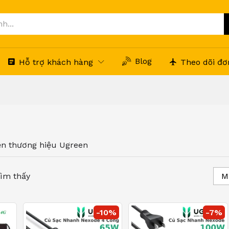
Blog
Hỗ trợ khách hàng
Theo dõi đơ
ện thương hiệu Ugreen
ìm thấy
M
-
10
%
-
7
%