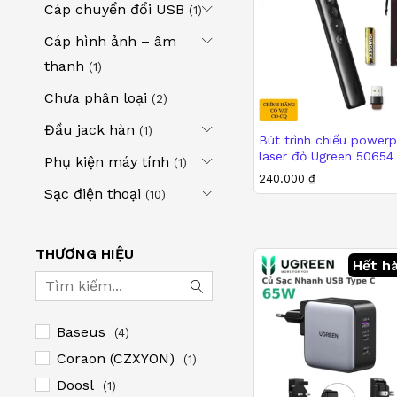
Cáp chuyển đổi USB
(1)
Cáp hình ảnh – âm
thanh
(1)
Chưa phân loại
(2)
Đầu jack hàn
(1)
Bút trình chiếu powerp
laser đỏ Ugreen 50654
Phụ kiện máy tính
(1)
240.000
₫
Sạc điện thoại
240.000
₫
(10)
THƯƠNG HIỆU
Hết h
Baseus
(4)
Coraon (CZXYON)
(1)
Doosl
(1)