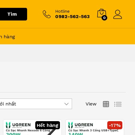
Hotline
Tìm
0982-562-563
0
n hàng
View
ới nhất
Hết hàng
-
17
%