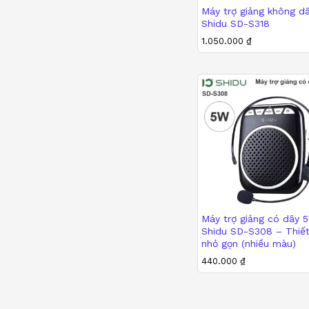
Máy trợ giảng không d
Mua sắm tại Hà Nộ
Shidu SD-S318
Thái, Khương Trun
1.050.000
1.050.000
₫
₫
Chế độ bảo hành:
thời gian dài mà kh
Với
máy trợ giảng Sh
ứng nhu cầu của bạn 
Máy trợ giảng có dây 
Shidu SD-S308 – Thiết
nhỏ gọn (nhiều màu)
440.000
440.000
₫
₫