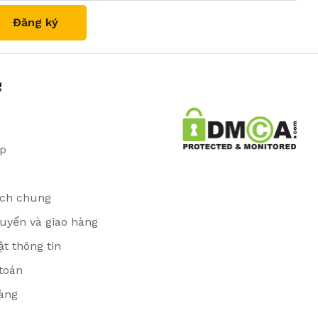
g
ặp
ịch chung
uyển và giao hàng
t thông tin
toán
àng