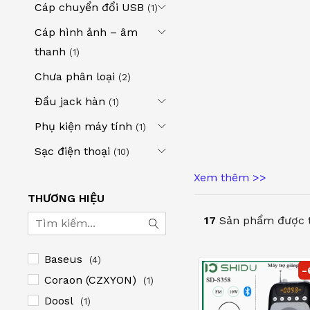
Cáp chuyển đổi USB
(1)
Cáp hình ảnh – âm
thanh
(1)
Chưa phân loại
(2)
Đầu jack hàn
(1)
Phụ kiện máy tính
(1)
Sạc điện thoại
(10)
Máy Trợ Giảng Shidu Sd
Xem thêm >>
Và 
THƯƠNG HIỆU
17
Sản phẩm được 
Máy Trợ Giảng Shid
Nếu bạn đang tìm kiếm
Baseus
(4)
Shidu
chính là sự lựa
-
Coraon (CZXYON)
thanh tối ưu với giá t
(1)
Doosl
(1)
Tính năng nổi bật củ