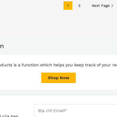
1
2
Next Page
ạn
ducts is a function which helps you keep track of your rec
Shop Now
l của bạn.