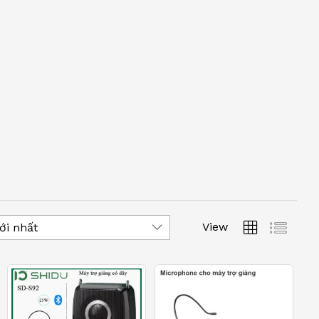
View
ới nhất
 thuyết trình hay các tour du lịch,
máy trợ giảng
 dạng, sản phẩm này mang đến giải pháp hỗ trợ âm