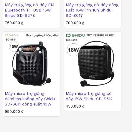
Máy trợ giảng có dây FM
Máy trợ giảng có dây cổng
n Tử Việt Nam
, địa chỉ
Số 5A ngõ 71/14/3 Hoàng Văn
Bluetooth TF USB 15W
suất 16W Pin 10h Shidu
Shidu SD-S278
SD-S617
 vụ giao hàng nhanh và hỗ trợ khách hàng tận tình.
750.000
750.000
₫
₫
700.000
700.000
₫
₫
ho các phụ kiện, giúp bạn yên tâm sử dụng trong
 hợp nhiều tính năng tiện lợi, và mức giá hợp lý, đáp
Máy micro trợ giảng
Máy micro trợ giảng có
Wireless không dây Shidu
dây 18W Shidu SD-S512
SD-S611 công suất 10W
450.000
450.000
₫
₫
950.000
₫
950.000
₫