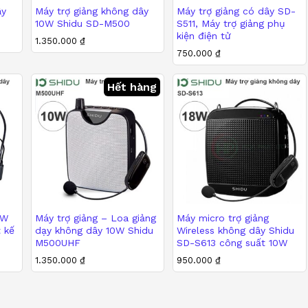
ây
Máy trợ giảng không dây
Máy trợ giảng có dây SD-
i:
Máy trợ giảng
Shidu
có mặt tại cửa hàng
Phụ Kiện Điệ
10W Shidu SD-M500
S511, Máy trợ giảng phụ
kiện điện tử
g, Thanh Xuân, Hà Nội
. Chúng tôi cam kết cung cấp dịch
1.350.000
₫
750.000
750.000
₫
₫
Sản phẩm được bảo hành
12 tháng
cho loa và
3-6 tháng
c
ông lo lắng về chất lượng.
1.350.000
₫
Hết hàng
idu
, bạn sẽ có một thiết bị hỗ trợ giao tiếp hiệu quả, tích
trong nhiều tình huống khác nhau.
5W
Máy trợ giảng – Loa giảng
Máy micro trợ giảng
 kế
dạy không dây 10W Shidu
Wireless không dây Shidu
M500UHF
SD-S613 công suất 10W
1.350.000
₫
950.000
950.000
₫
₫
1.350.000
₫