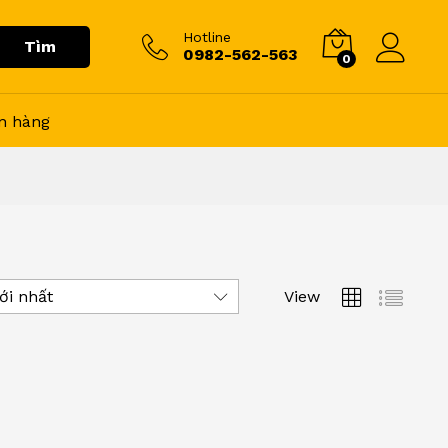
Hotline
Tìm
0982-562-563
0
n hàng
View
ới nhất