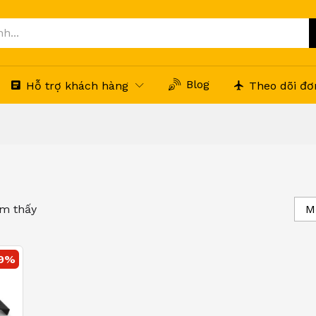
Blog
Hỗ trợ khách hàng
Theo dõi đơ
m thấy
M
9
%