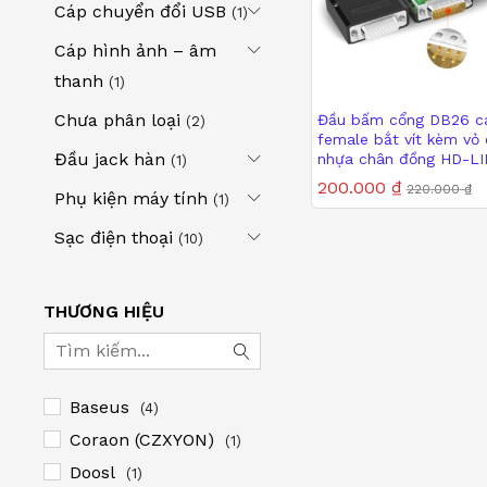
Cáp chuyển đổi USB
(1)
Cáp hình ảnh – âm
thanh
(1)
Chưa phân loại
Đầu bấm cổng DB26 cá
(2)
female bắt vít kèm vỏ
Đầu jack hàn
nhựa chân đồng HD-L
(1)
YL-SCC-26F/M
200.000
₫
220.000
₫
Phụ kiện máy tính
(1)
Sạc điện thoại
(10)
200.000
₫
220.000
₫
THƯƠNG HIỆU
Baseus
(4)
Coraon (CZXYON)
(1)
Doosl
(1)