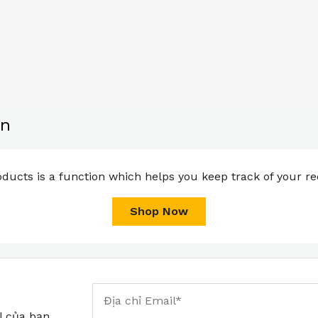
ạn
ducts is a function which helps you keep track of your rec
Shop Now
l của bạn.