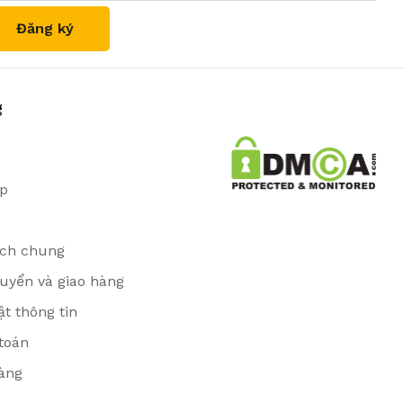
g
ặp
ịch chung
uyển và giao hàng
t thông tin
toán
àng