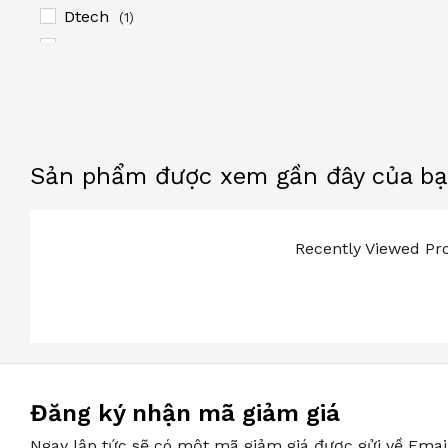
Dtech
(1)
HD-LINK
(1)
MT-VIKI
(1)
Norwii
(12)
OEM
(8)
Shidu
(17)
Sản phẩm được xem gần đây của b
Takstar
(12)
TTA
(1)
Recently Viewed Pro
Ugreen
(11)
Unitek
(1)
Đăng ký nhận mã giảm giá
Ngay lập tức sẽ có một mã giảm giá được gửi về Emai